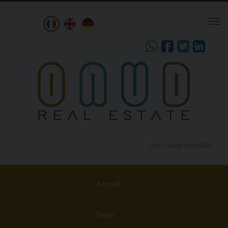
Togg
navi
share
Avis clients contrôlés !
Accueil
Vente