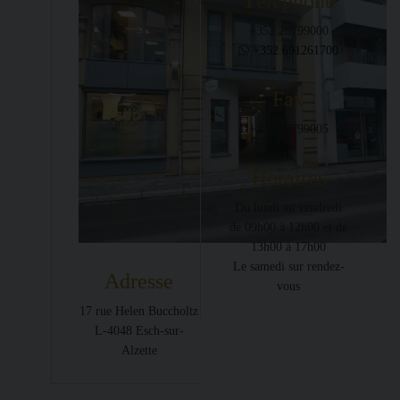
Téléphone
+352 28799000
+352 691261700
Fax
+352 28799005
Horaires
Du lundi au vendredi
de 09h00 à 12h00 et de
13h00 à 17h00
Le samedi sur rendez-
Adresse
vous
17 rue Helen Buccholtz
L-4048 Esch-sur-
Alzette