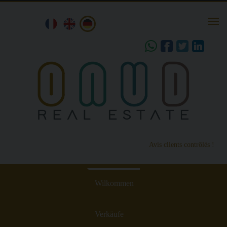
Togg
navi
share
Avis clients contrôlés !
Wilkommen
Verkäufe