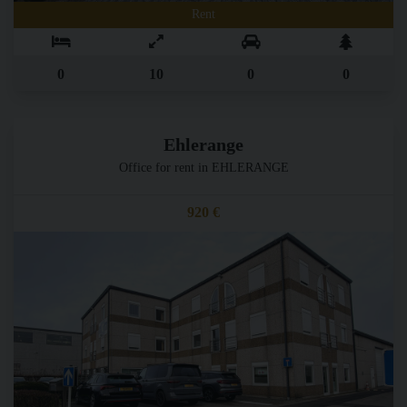
Rent
0
10
0
0
Ehlerange
Office for rent in EHLERANGE
920 €