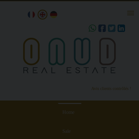
Togg
navi
share
Avis clients contrôlés !
Home
Sale