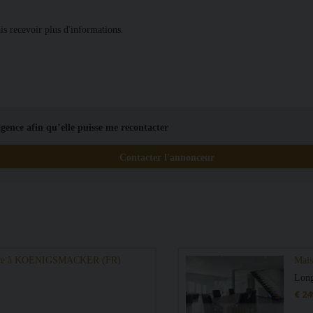
agence afin qu’elle puisse me recontacter
Contacter l'annonceur
vendre à KOENIGSMACKER (FR)
Mai
Lon
€ 24