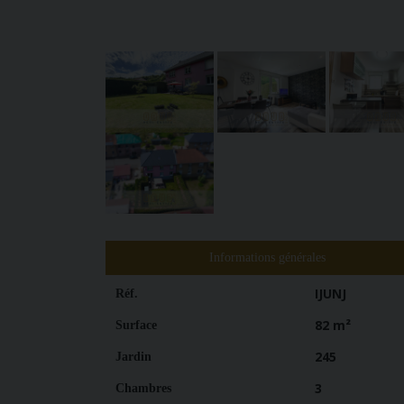
Informations générales
IJUNJ
Réf.
82 m²
Surface
245
Jardin
3
Chambres