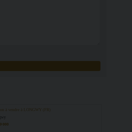
son à vendre à LONGWY (FR)
gwy
9 000