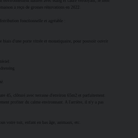
n environnement naturel avec étang et cadre verdoyant, le bien
 maison a reçu de grosses rénovations en 2022.
stribution fonctionnelle et agréable :
e biais d'une porte vitrée et moustiquaire, pour pouvoir ouvrir
tériel.
 dressing
té.
2 are 45, clôturé avec terrasse d'environ 65m2 et parfaitement
ement profiter du calme environnant. A l'arrière, il n'y a pas
ous votre toit, enfant en bas âge, animaux, etc.