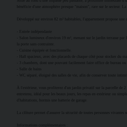
Situé au fond d'une impasse peu passante, à proximité immédiate d'u
bénéficie d'une atmosphère presque “maison”, rare sur le secteur. La
Développé sur environ 82 m² habitables, l'appartement propose une di
- Entrée indépendante
- Salon lumineux d'environ 19 m², menant sur le jardin terrasse par l
la porte sans contrainte.
- Cuisine équipée et fonctionnelle.
- Hall spacieux, avec des placards de chaque côté pour stocker du ma
- 3 chambres, dont une pouvant facilement faire office de bureau ou
- Salle de bains
- WC séparé, éloigné des salles de vie, afin de conserver toute intimi
À l'extérieur, vous profiterez d'un jardin privatif sur la parcelle de 
entretenu, idéal pour les beaux jours, les repas en extérieur ou simpl
d'habitations, hormis une batterie de garage.
La clôture permet d'assurer la sécurité de toutes personnes vivantes s
Informations complémentaires :